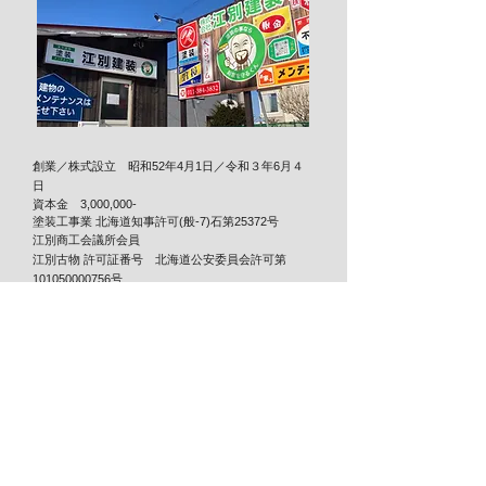
創業／株式設立 昭和52年4月1日／令和３年6月４
日
資本金 3,000,000-
​塗装工事業 北海道知事許可(般-7)石第25372号
江別商工会議所会員
江別古物 許可証番号 北海道公安委員会許可第
101050000756号
会社／事務所
〒067-0032
北海道江別市元江別
738-22
営業日
月曜〜土曜 8:00〜17:30​
休業日
日曜・夏季休暇・年末年始
※ご相談いただければ日曜も対応可能です
電話
011-384-3832
FAX
011-384-3820
メールアドレス
ebetsukensou@gmail.com