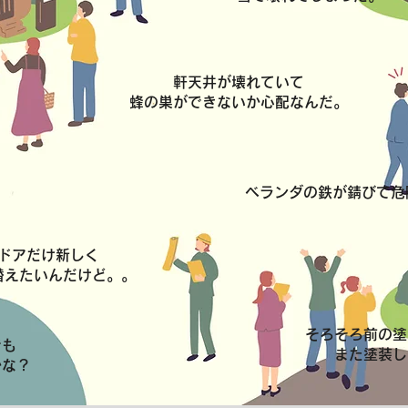
軒天井が壊れていて
蜂の巣ができないか心配なんだ。
ベランダの鉄が錆びて危
ドアだけ新しく
替えたいんだけど。。
そろそろ前の塗
でも
また塗装し
かな？