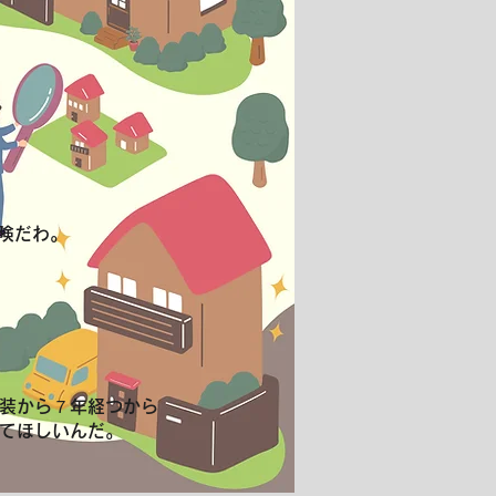
険だわ。
装から７年経つから
てほしいんだ。