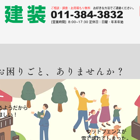
ご相談・調査・お見積もり無料
お好きな方法でご連絡ください。
011-384-3832
【営業時間】8:00~17:30 定休日：日曜・年末年始
申し込み・施工の流れ
施工メニュー
お問い合わせ
法
お困りごと、ありませんか？
るようだから
ほしい！
ウッドフェンスが
雪で壊れてしまった。